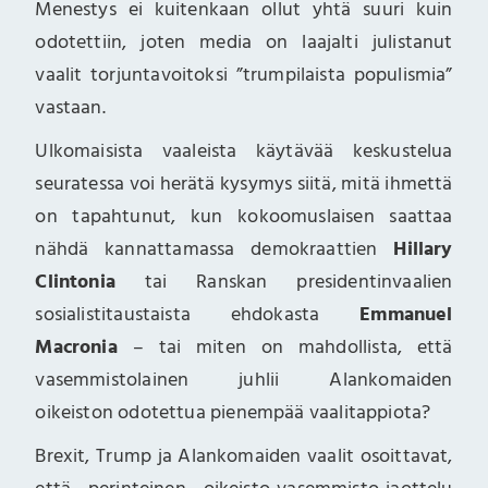
Menestys ei kuitenkaan ollut yhtä suuri kuin
odotettiin, joten media on laajalti julistanut
vaalit torjuntavoitoksi ”trumpilaista populismia”
vastaan.
Ulkomaisista vaaleista käytävää keskustelua
seuratessa voi herätä kysymys siitä, mitä ihmettä
on tapahtunut, kun kokoomuslaisen saattaa
nähdä kannattamassa demokraattien
Hillary
Clintonia
tai Ranskan presidentinvaalien
sosialistitaustaista ehdokasta
Emmanuel
Macronia
– tai miten on mahdollista, että
vasemmistolainen juhlii Alankomaiden
oikeiston odotettua pienempää vaalitappiota?
Brexit, Trump ja Alankomaiden vaalit osoittavat,