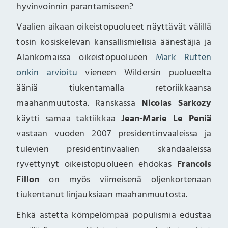
hyvinvoinnin parantamiseen?
Vaalien aikaan oikeistopuolueet näyttävät välillä
tosin kosiskelevan kansallismielisiä äänestäjiä ja
Alankomaissa oikeistopuolueen
Mark Rutten
onkin arvioitu
vieneen Wildersin puolueelta
ääniä tiukentamalla retoriikkaansa
maahanmuutosta. Ranskassa
Nicolas Sarkozy
käytti samaa taktiikkaa
Jean-Marie Le Peniä
vastaan vuoden 2007 presidentinvaaleissa ja
tulevien presidentinvaalien skandaaleissa
ryvettynyt oikeistopuolueen ehdokas
Francois
Fillon
on myös viimeisenä oljenkortenaan
tiukentanut linjauksiaan maahanmuutosta.
Ehkä astetta kömpelömpää populismia edustaa