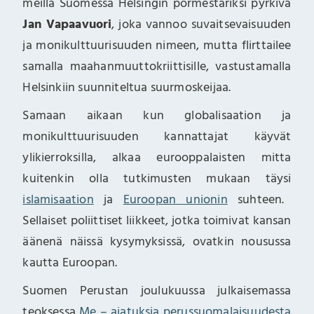
meillä Suomessa Helsingin pormestariksi pyrkivä
Jan Vapaavuori
, joka vannoo suvaitsevaisuuden
ja monikulttuurisuuden nimeen, mutta flirttailee
samalla maahanmuuttokriittisille, vastustamalla
Helsinkiin suunniteltua suurmoskeijaa.
Samaan aikaan kun globalisaation ja
monikulttuurisuuden kannattajat käyvät
ylikierroksilla, alkaa eurooppalaisten mitta
kuitenkin olla tutkimusten mukaan täysi
islamisaation
ja
Euroopan unionin
suhteen.
Sellaiset poliittiset liikkeet, jotka toimivat kansan
äänenä näissä kysymyksissä, ovatkin nousussa
kautta Euroopan.
Suomen Perustan joulukuussa julkaisemassa
teoksessa
Me – ajatuksia perussuomalaisuudesta