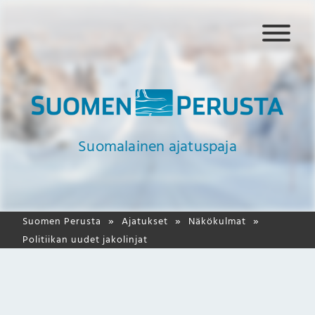
N
a
v
i
g
a
a
Suomalainen ajatuspaja
t
i
o
Suomen Perusta
Ajatukset
Näkökulmat
Politiikan uudet jakolinjat