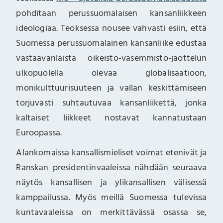
pohditaan perussuomalaisen kansanliikkeen
ideologiaa. Teoksessa nousee vahvasti esiin, että
Suomessa perussuomalainen kansanliike edustaa
vastaavanlaista oikeisto-vasemmisto-jaottelun
ulkopuolella olevaa globalisaatioon,
monikulttuurisuuteen ja vallan keskittämiseen
torjuvasti suhtautuvaa kansanliikettä, jonka
kaltaiset liikkeet nostavat kannatustaan
Euroopassa.
Alankomaissa kansallismieliset voimat etenivät ja
Ranskan presidentinvaaleissa nähdään seuraava
näytös kansallisen ja ylikansallisen välisessä
kamppailussa. Myös meillä Suomessa tulevissa
kuntavaaleissa on merkittävässä osassa se,