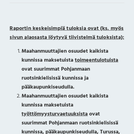
Raportin keskeisimpiä tuloksia ovat (ks. myös
sivun alaosasta löytyvä tiivistelmä tuloksista):
Maahanmuuttajien osuudet kaikista
kunnissa maksetuista
toimeentulotuista
ovat suurimmat Pohjanmaan
ruotsinkielisissä kunnissa ja
pääkaupunkiseudulla.
Maahanmuuttajien osuudet kaikista
kunnissa maksetuista
työttömyysturvaetuuksista
ovat
suurimmat Pohjanmaan ruotsinkielisissä
kunnissa, pääkaupunkiseudulla, Turussa,