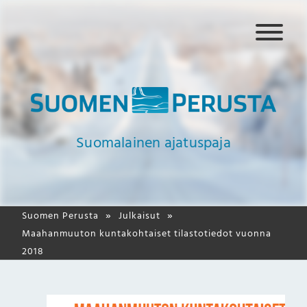
N
a
v
i
g
a
a
Suomalainen ajatuspaja
t
i
o
Suomen Perusta
Julkaisut
Maahanmuuton kuntakohtaiset tilastotiedot vuonna
2018