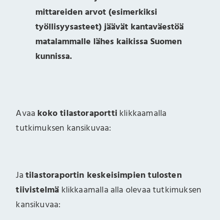
mittareiden arvot (esimerkiksi
työllisyysasteet) jäävät kantaväestöä
matalammalle lähes kaikissa Suomen
kunnissa.
Avaa
koko tilastoraportti
klikkaamalla
tutkimuksen kansikuvaa:
Ja
tilastoraportin keskeisimpien tulosten
tiivistelmä
klikkaamalla alla olevaa tutkimuksen
kansikuvaa: