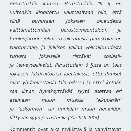
perustuslain kanssa. Perustuslain 19 § on
kuitenkin kirjoitettu kauttaaltaan niin, että
siinä puhutaan jokaisen oikeudesta
välttämättömään perustoimeentuloon ja
huolenpitoon; jokaisen oikeudesta perustoimeen
tuloturvaan; ja julkisen vallan velvollisuudesta
turvata jokaiselle riittävät sosiaali-
ja terveyspalvelut. Perustuslain 6 §:ssä on taas
jokaisen lukutaitoisen luettavissa, että ihmiset
ovat yhdenvertaisia lain edessä ja ettei ketään
saa ilman hyväksyttävää syytä asettaa eri
asemaan muun muassa “alkuperän”
ja “uskonnon” tai minkään muun henkilöön
liittyvän syyn perusteella (Yle 12.9.2015)
Kommentit ovat aika mykistäviä ja vahvistavat