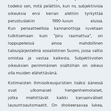
todeksi sen, mitä pelättiin, kun ns. subjektiivisia
oikeuksia ensi kerran alettiin tyrkyttää
perustuslakiin 1990-luvun alussa.
Kun periaatteellisia kannanottoja ruvetaan
tulkitsemaan kuin ”piru raamattua”, on
loppupeleissä ainoa mahdollinen
talousjärjestelmä sosialistinen Suomi, jossa valtio
omistaa ja vastaa kaikesta. Subjektiivisten
oikeuksien perimmäinen sisältöhän on oikeus
olla muiden elätettävänä.
Kotimaisten ihmisoikeusjuristien lisäksi äänessä
ovat ulkomaiset hengenheimolaiset,
jotka miehittävät kaikki kansainväliset
lausuntoautomaatit. On shokeeraavaa lukea,