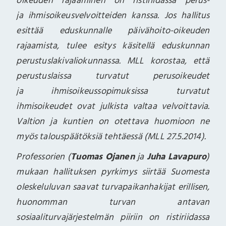
oikeuden rajaaminen on ristiriidassa perus-
ja ihmisoikeusvelvoitteiden kanssa. Jos hallitus
esittää eduskunnalle päivähoito-oikeuden
rajaamista, tulee esitys käsitellä eduskunnan
perustuslakivaliokunnassa. MLL korostaa, että
perustuslaissa turvatut perusoikeudet
ja ihmisoikeussopimuksissa turvatut
ihmisoikeudet ovat julkista valtaa velvoittavia.
Valtion ja kuntien on otettava huomioon ne
myös talouspäätöksiä tehtäessä (MLL 27.5.2014).
Professorien (
Tuomas Ojanen
ja
Juha Lavapuro
)
mukaan hallituksen pyrkimys siirtää Suomesta
oleskeluluvan saavat turvapaikanhakijat erillisen,
huonomman turvan antavan
sosiaaliturvajärjestelmän piiriin on ristiriidassa