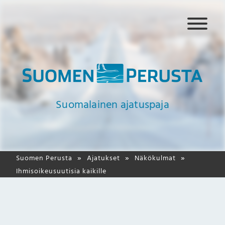
N
a
v
i
g
a
a
Suomalainen ajatuspaja
t
i
o
Suomen Perusta
Ajatukset
Näkökulmat
Ihmisoikeusuutisia kaikille