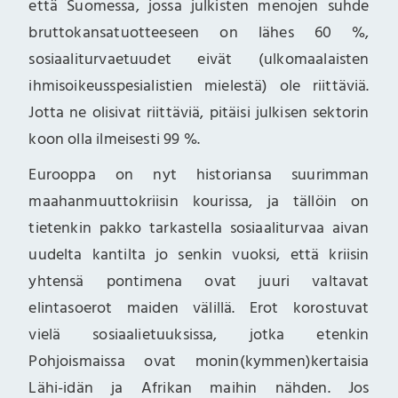
että Suomessa, jossa julkisten menojen suhde
bruttokansatuotteeseen on lähes 60 %,
sosiaaliturvaetuudet eivät (ulkomaalaisten
ihmisoikeusspesialistien mielestä) ole riittäviä.
Jotta ne olisivat riittäviä, pitäisi julkisen sektorin
koon olla ilmeisesti 99 %.
Eurooppa on nyt historiansa suurimman
maahanmuuttokriisin kourissa, ja tällöin on
tietenkin pakko tarkastella sosiaaliturvaa aivan
uudelta kantilta jo senkin vuoksi, että kriisin
yhtensä pontimena ovat juuri valtavat
elintasoerot maiden välillä. Erot korostuvat
vielä sosiaalietuuksissa, jotka etenkin
Pohjoismaissa ovat monin(kymmen)kertaisia
Lähi-idän ja Afrikan maihin nähden. Jos