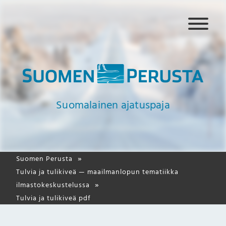
N
a
v
i
g
a
a
Suomalainen ajatuspaja
t
i
o
Suomen Perusta
Tulvia ja tulikiveä — maailmanlopun tematiikka
ilmastokeskustelussa
Tulvia ja tulikiveä pdf