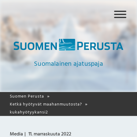
N
a
v
i
g
a
a
Suomalainen ajatuspaja
t
i
o
Suomen Perusta
Ketkä hyötyvät maahanmuutosta?
kukahyötyykansi2
Media
11. marraskuuta 2022