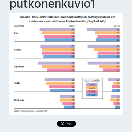
putkonenkuvio1