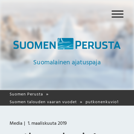
N
a
v
i
g
a
a
Suomalainen ajatuspaja
t
i
o
Suomen Perusta
Suomen talouden vaaran vuodet
putkonenkuvio1
Media
1. maaliskuuta 2019