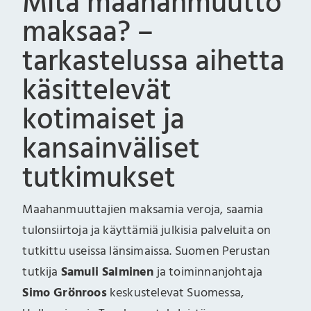
Mitä maahanmuutto
maksaa? –
tarkastelussa aihetta
käsittelevät
kotimaiset ja
kansainväliset
tutkimukset
Maahanmuuttajien maksamia veroja, saamia
tulonsiirtoja ja käyttämiä julkisia palveluita on
tutkittu useissa länsimaissa. Suomen Perustan
tutkija
Samuli Salminen
ja toiminnanjohtaja
Simo Grönroos
keskustelevat Suomessa,