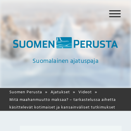
N
a
v
i
g
a
a
Suomalainen ajatuspaja
t
i
o
Suomen Perusta
Ajatukset
Videot
Mitä maahanmuutto maksaa? – tarkastelussa aihetta
käsittelevät kotimaiset ja kansainväliset tutkimukset