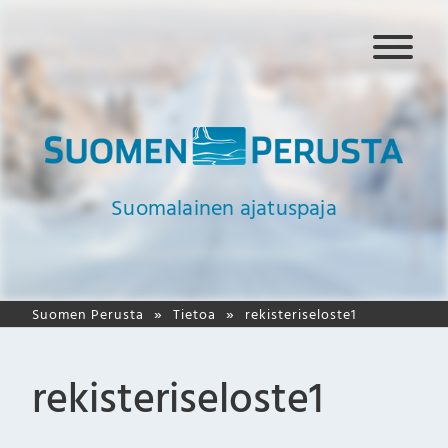
N
a
v
i
g
a
a
Suomalainen ajatuspaja
t
i
o
Suomen Perusta
Tietoa
rekisteriseloste1
rekisteriseloste1