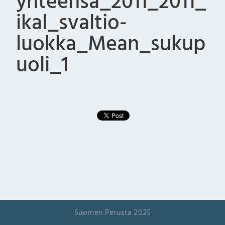
yhteensa_2011_2011_
ikal_svaltio-
luokka_Mean_sukup
uoli_1
Suomen Perusta 2025