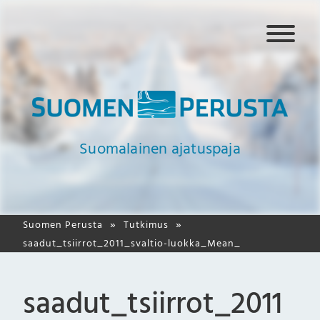
N
a
v
i
g
a
a
Suomalainen ajatuspaja
t
i
o
Suomen Perusta
Tutkimus
saadut_tsiirrot_2011_svaltio-luokka_Mean_
saadut_tsiirrot_2011