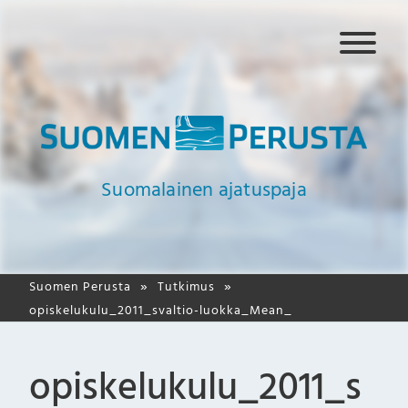
N
a
v
i
g
a
a
Suomalainen ajatuspaja
t
i
o
Suomen Perusta
Tutkimus
opiskelukulu_2011_svaltio-luokka_Mean_
opiskelukulu_2011_s