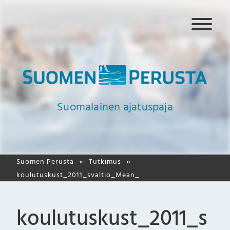
N
a
v
i
g
a
a
Suomalainen ajatuspaja
t
i
o
Suomen Perusta
Tutkimus
koulutuskust_2011_svaltio_Mean_
koulutuskust_2011_s