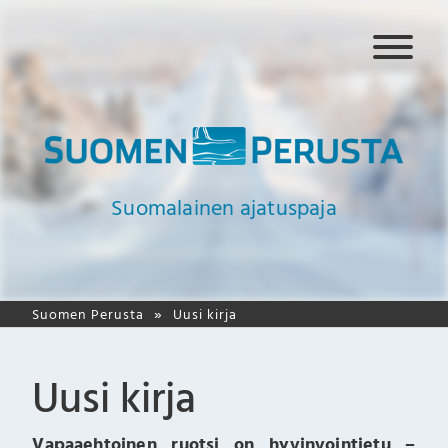
N
a
v
i
g
a
a
Suomalainen ajatuspaja
t
i
o
Suomen Perusta
Uusi kirja
Uusi kirja
Vapaaehtoinen ruotsi on hyvinvointietu –