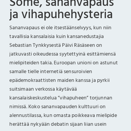
Some, sananvapaus
ja vihapuhehysteria
Sananvapaus ei ole itsestäänselvyys, kun niin
tavallisia kansalaisia kuin kansanedustajia
Sebastian Tynkkysestä Päivi Räsäseen on
jatkuvasti oikeudessa syytettyinä esittämiensä
mielipiteiden takia. Euroopan unioni on astunut
samalle tielle internetiä sensuroivien
epädemokraattisten maiden kanssa ja pyrkii
suitsimaan verkossa käytävää
kansalaiskeskustelua ”vihapuheen” torjunnan
nimissä. Koko sananvapauden kulttuuri on
alennustilassa, kun omasta poikkeava mielipide
herättää nykyään debatin sijaan liian usein