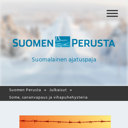
N
a
v
i
g
a
a
Suomalainen ajatuspaja
t
i
o
Suomen Perusta
Julkaisut
Some, sananvapaus ja vihapuhehysteria