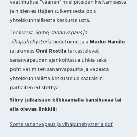
vaatimuksia ”väärien” mielipiteiden kieltämisestä
ja niiden esittäjien sulkemisesta pois
yhteiskunnallisesta keskustelusta.
Teoksessa
Some, sananvapaus ja
vihapuhehysteria
tiedetoimittaja
Marko Hamilo
ja lakimies
Onni Rostila
tarkastelevat
sananvapauden ajankohtaisia uhkia sekä
pohtivat miten sananvapautta ja vapaata
yhteiskunnallista keskustelua saataisiin
parhaiten edistettyä.
Siirry julkaisuun klikkaamalla kansikuvaa tai
alla olevaa linkkiä:
Some sananvapaus ja vihapuhehysteria pdf