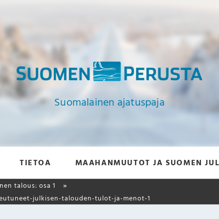
Suomalainen ajatuspaja
TIETOA
MAAHANMUUTOT JA SUOMEN JUL
en talous: osa 1
utuneet-julkisen-talouden-tulot-ja-menot-1