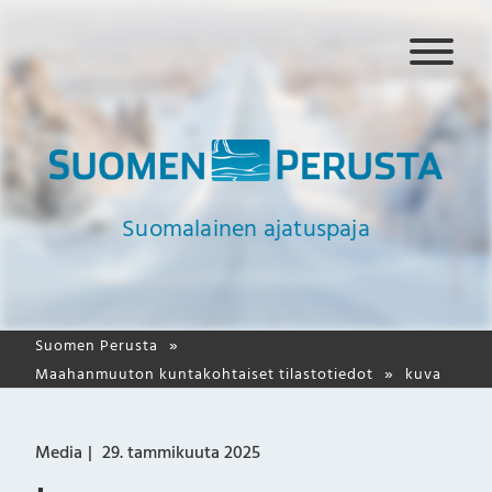
N
a
v
i
g
a
a
Suomalainen ajatuspaja
t
i
o
Suomen Perusta
Maahanmuuton kuntakohtaiset tilastotiedot
kuva
Media
29. tammikuuta 2025