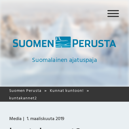
N
a
v
i
g
a
a
Suomalainen ajatuspaja
t
i
o
Suomen Perusta
Kunnat kuntoon!
kuntakannet2
Media
1. maaliskuuta 2019