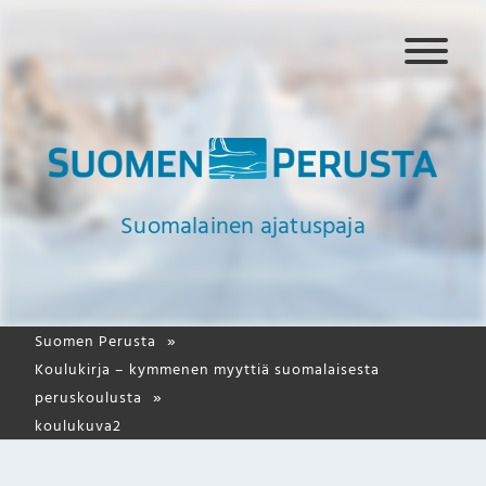
N
a
v
i
g
a
a
Suomalainen ajatuspaja
t
i
o
Suomen Perusta
Koulukirja – kymmenen myyttiä suomalaisesta
peruskoulusta
koulukuva2