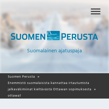
N
a
v
i
g
a
a
Suomalainen ajatuspaja
t
i
o
Suomen Perusta
Enemmistö suomalaisista kannattaa irtautumista
jalkaväkimiinat kieltävästä Ottawan sopimuksesta
ottawa1