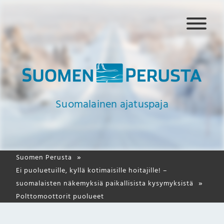
N
a
v
i
g
a
a
Suomalainen ajatuspaja
t
i
o
Suomen Perusta
Ei puoluetuille, kyllä kotimaisille hoitajille! –
suomalaisten näkemyksiä paikallisista kysymyksistä
Polttomoottorit puolueet