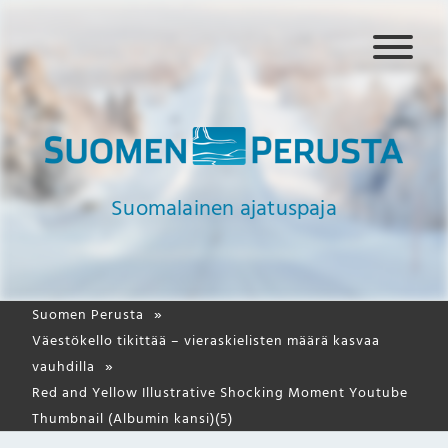
N
a
v
i
g
a
a
Suomalainen ajatuspaja
t
i
o
Suomen Perusta
Väestökello tikittää – vieraskielisten määrä kasvaa
vauhdilla
Red and Yellow Illustrative Shocking Moment Youtube
Thumbnail (Albumin kansi)(5)