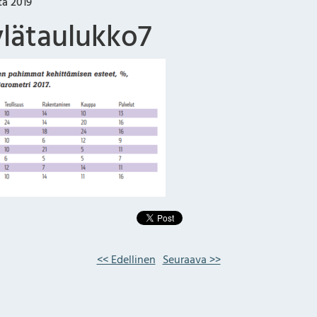
ta 2019
lätaulukko7
<< Edellinen
Seuraava >>