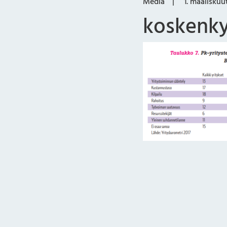
Media
1. maaliskuu
koskenky