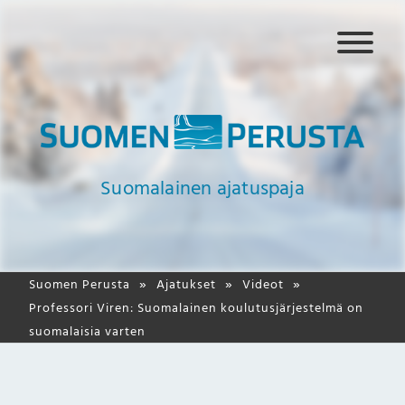
N
a
v
i
g
a
a
Suomalainen ajatuspaja
t
i
o
Suomen Perusta
Ajatukset
Videot
Professori Viren: Suomalainen koulutusjärjestelmä on
suomalaisia varten