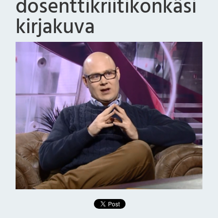
dosenttikriitikonkäsi
kirjakuva