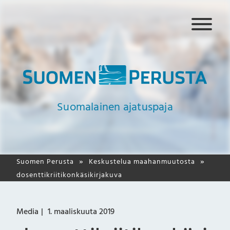
N
a
v
i
g
a
a
Suomalainen ajatuspaja
t
i
o
Suomen Perusta
Keskustelua maahanmuutosta
dosenttikriitikonkäsikirjakuva
Media
1. maaliskuuta 2019