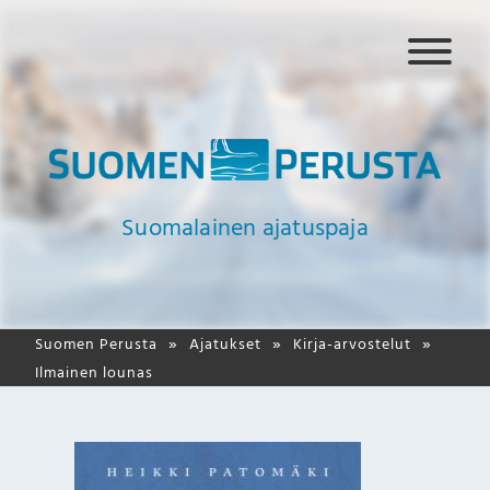
N
a
v
i
g
a
a
Suomalainen ajatuspaja
t
i
o
Suomen Perusta
Ajatukset
Kirja-arvostelut
Ilmainen lounas