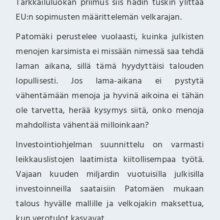
Tarkkailuluokan priimus siis hädin tuskin ylittää
EU:n sopimusten määrittelemän velkarajan.
Patomäki perustelee vuolaasti, kuinka julkisten
menojen karsimista ei missään nimessä saa tehdä
laman aikana, sillä tämä hyydyttäisi talouden
lopullisesti. Jos lama-aikana ei pystytä
vähentämään menoja ja hyvinä aikoina ei tähän
ole tarvetta, herää kysymys siitä, onko menoja
mahdollista vähentää milloinkaan?
Investointiohjelman suunnittelu on varmasti
leikkauslistojen laatimista kiitollisempaa työtä.
Vajaan kuuden miljardin vuotuisilla julkisilla
investoinneilla saataisiin Patomäen mukaan
talous hyvälle mallille ja velkojakin maksettua,
kun verotulot kasvavat.