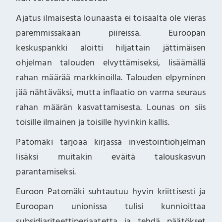
Ajatus ilmaisesta lounaasta ei toisaalta ole vieras
paremmissakaan piireissä. Euroopan
keskuspankki aloitti hiljattain jättimäisen
ohjelman talouden elvyttämiseksi, lisäämällä
rahan määrää markkinoilla. Talouden elpyminen
jää nähtäväksi, mutta inflaatio on varma seuraus
rahan määrän kasvattamisesta. Lounas on siis
toisille ilmainen ja toisille hyvinkin kallis.
Patomäki tarjoaa kirjassa investointiohjelman
lisäksi muitakin eväitä talouskasvun
parantamiseksi.
Euroon Patomäki suhtautuu hyvin kriittisesti ja
Euroopan unionissa tulisi kunnioittaa
subsidiariteettiperiaatetta ja tehdä päätökset