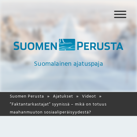
N
a
v
i
g
a
a
Suomalainen ajatuspaja
t
i
o
Suomen Perusta
Ajatukset
Videot
”Faktantarkastajat” syynissä – mikä on totuus
maahanmuuton sosiaaliperäisyydestä?