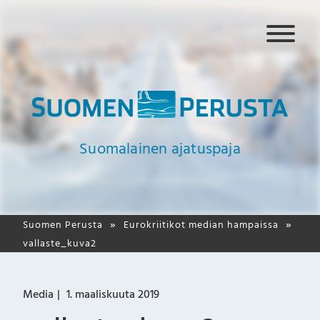
N
a
v
i
g
a
a
Suomalainen ajatuspaja
t
i
o
Suomen Perusta
Eurokriitikot median hampaissa
vallaste_kuva2
Media
1. maaliskuuta 2019