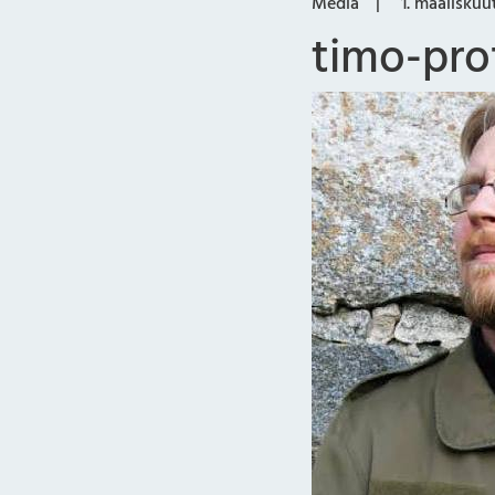
Media
1. maaliskuu
timo-prof