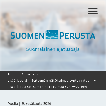
N
a
v
i
g
a
a
Suomalainen ajatuspaja
t
i
o
Suomen Perusta
Lisää lapsia! – Seitsemän näkökulmaa syntyvyyteen
Lisää lapsia seitsemän näkökulmaa syntyvyyteen
Media
9. kesäkuuta 2026